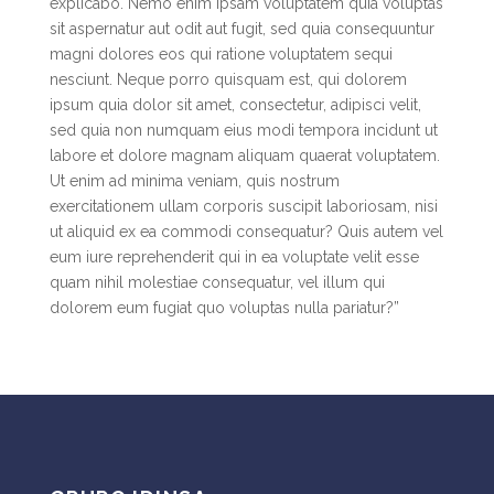
explicabo. Nemo enim ipsam voluptatem quia voluptas
sit aspernatur aut odit aut fugit, sed quia consequuntur
magni dolores eos qui ratione voluptatem sequi
nesciunt. Neque porro quisquam est, qui dolorem
ipsum quia dolor sit amet, consectetur, adipisci velit,
sed quia non numquam eius modi tempora incidunt ut
labore et dolore magnam aliquam quaerat voluptatem.
Ut enim ad minima veniam, quis nostrum
exercitationem ullam corporis suscipit laboriosam, nisi
ut aliquid ex ea commodi consequatur? Quis autem vel
eum iure reprehenderit qui in ea voluptate velit esse
quam nihil molestiae consequatur, vel illum qui
dolorem eum fugiat quo voluptas nulla pariatur?”