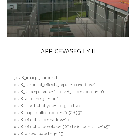
APP CEVASEG I Y II
[divi8_image_carousel
divi8_carousel_effects_types=”coverflow”
divi8_sliderperview=”1″ divi8_sliderspcbtn=”10″
divi8_auto_height=”on”
divi8_nav_bullettype=”long_active”
divi8_pagi_bullet_color=”#c51633″
divi8_effect_slideshadow=”on”
divi8_effect_sliderotate=”50″ divi8_icon_size=”45″
divi8_arrow_padding=”25″