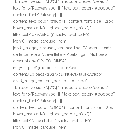
_builder_version=”4.27.4″ _module_preset=”default”
text_font=”Raleway|700|||||||” text_text_color=”#000000″
content_font=”Raleway||||||||”
content_text_color=”#ff0031″ content_font_size=”12px”
hover_enabled=”0″ global_colors_info=”{}”
title_text=”CEVASEG 3″ sticky_enabled=”0″]
[/divi8_image_carousel_item]
[divi8_image_carousel_item heading=”Modernización
de la Carretera Nueva Italia – Apatzingán, Michoacán”
description=”GRUPO IDINSA”
img=”https://grupoidinsa.com/wp-
content/uploads/2024/12/Nueva-Italia-1.webp”
divi8_image_content_position=”outside”
_builder_version=”4.27.4″ _module_preset=”default”
text_font=”Raleway|700|||||||” text_text_color=”#000000″
content_font=”Raleway||||||||”
content_text_color=”#ff0031″ content_font_size=”12px”
hover_enabled=”0″ global_colors_info=”{}”
title_text=”Nueva Italia 1″ sticky_enabled=”0″]
[/divi8_image_carousel_item]