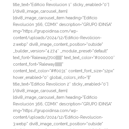
title_text=”Edificio Revolucion 1″ sticky_enabled=”0″]
[/divi8_image_carousel_item]
[divi8_image_carousel_item heading=”Edificio
Revolución 366, CDMX” description=”GRUPO IDINSA”
img=”https://grupoidinsa.com/wp-
content/uploads/2024/12/Edificio-Revolicion-
2.webp” divi8_image_content_position=”outside”
_builder_version=”4.27.4″ _module_preset=”default”
text_font=”Raleway|700|||||||” text_text_color=”#000000″
content_font=”Raleway||||||||”
content_text_color=”#ff0031″ content_font_size=”12px”
hover_enabled=”0″ global_colors_info=”{}”
title_text=”Edificio Revolicion 2″ sticky_enabled=”0″]
[/divi8_image_carousel_item]
[divi8_image_carousel_item heading=”Edificio
Revolución 366, CDMX” description=”GRUPO IDINSA”
img=”https://grupoidinsa.com/wp-
content/uploads/2024/12/Edificio-Revolucion-
3.webp” divi8_image_content_position=”outside”