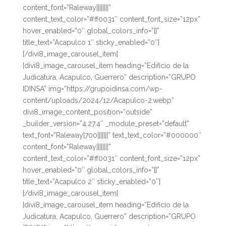
content_font=”Raleway||||||||”
content_text_color=”#ff0031″ content_font_size=”12px”
hover_enabled=”0″ global_colors_info=”{}”
title_text=”Acapulco 1″ sticky_enabled=”0″]
[/divi8_image_carousel_item]
[divi8_image_carousel_item heading=”Edificio de la
Judicatura, Acapulco, Guerrero” description=”GRUPO
IDINSA” img=”https://grupoidinsa.com/wp-
content/uploads/2024/12/Acapulco-2.webp”
divi8_image_content_position=”outside”
_builder_version=”4.27.4″ _module_preset=”default”
text_font=”Raleway|700|||||||” text_text_color=”#000000″
content_font=”Raleway||||||||”
content_text_color=”#ff0031″ content_font_size=”12px”
hover_enabled=”0″ global_colors_info=”{}”
title_text=”Acapulco 2″ sticky_enabled=”0″]
[/divi8_image_carousel_item]
[divi8_image_carousel_item heading=”Edificio de la
Judicatura, Acapulco, Guerrero” description=”GRUPO