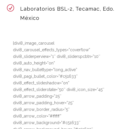
R
Laboratorios BSL-2, Tecamac, Edo.
México
[divi8_image_carousel
divi8_carousel_effects_types=”coverflow”
divi8_sliderperview=”1″ divi8_sliderspcbtn=”10″
divi8_auto_height=”on”
divi8_nav_bullettype=”long_active”
divi8_pagi_bullet_color=”#c51633″
divi8_effect_slideshadow=”on”
divi8_effect_sliderotate=”50″ divi8_icon_size=”45″
divi8_arrow_padding=”25″
divi8_arrow_padding_hover=”25″
divi8_arrow_border_radius=”5″
divi8_arrow_color=”#ffffff”
divi8_arrow_background=”#c51633″