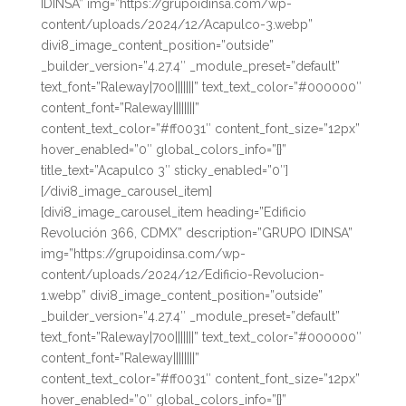
IDINSA” img=”https://grupoidinsa.com/wp-
content/uploads/2024/12/Acapulco-3.webp”
divi8_image_content_position=”outside”
_builder_version=”4.27.4″ _module_preset=”default”
text_font=”Raleway|700|||||||” text_text_color=”#000000″
content_font=”Raleway||||||||”
content_text_color=”#ff0031″ content_font_size=”12px”
hover_enabled=”0″ global_colors_info=”{}”
title_text=”Acapulco 3″ sticky_enabled=”0″]
[/divi8_image_carousel_item]
[divi8_image_carousel_item heading=”Edificio
Revolución 366, CDMX” description=”GRUPO IDINSA”
img=”https://grupoidinsa.com/wp-
content/uploads/2024/12/Edificio-Revolucion-
1.webp” divi8_image_content_position=”outside”
_builder_version=”4.27.4″ _module_preset=”default”
text_font=”Raleway|700|||||||” text_text_color=”#000000″
content_font=”Raleway||||||||”
content_text_color=”#ff0031″ content_font_size=”12px”
hover_enabled=”0″ global_colors_info=”{}”