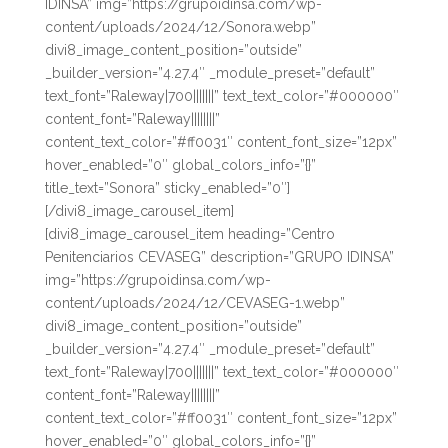
IDINSA” img=”https://grupoidinsa.com/wp-
content/uploads/2024/12/Sonora.webp”
divi8_image_content_position=”outside”
_builder_version=”4.27.4″ _module_preset=”default”
text_font=”Raleway|700|||||||” text_text_color=”#000000″
content_font=”Raleway||||||||”
content_text_color=”#ff0031″ content_font_size=”12px”
hover_enabled=”0″ global_colors_info=”{}”
title_text=”Sonora” sticky_enabled=”0″]
[/divi8_image_carousel_item]
[divi8_image_carousel_item heading=”Centro
Penitenciarios CEVASEG” description=”GRUPO IDINSA”
img=”https://grupoidinsa.com/wp-
content/uploads/2024/12/CEVASEG-1.webp”
divi8_image_content_position=”outside”
_builder_version=”4.27.4″ _module_preset=”default”
text_font=”Raleway|700|||||||” text_text_color=”#000000″
content_font=”Raleway||||||||”
content_text_color=”#ff0031″ content_font_size=”12px”
hover_enabled=”0″ global_colors_info=”{}”