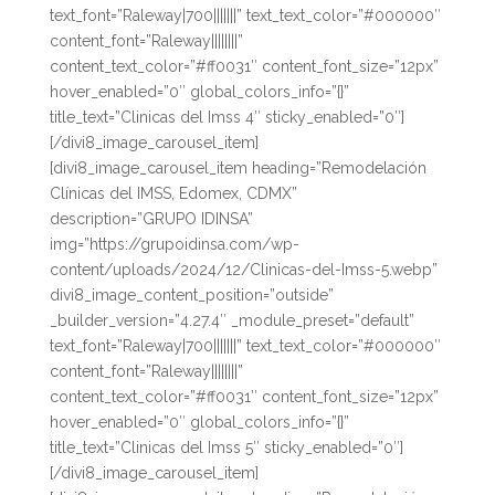
text_font=”Raleway|700|||||||” text_text_color=”#000000″
content_font=”Raleway||||||||”
content_text_color=”#ff0031″ content_font_size=”12px”
hover_enabled=”0″ global_colors_info=”{}”
title_text=”Clinicas del Imss 4″ sticky_enabled=”0″]
[/divi8_image_carousel_item]
[divi8_image_carousel_item heading=”Remodelación
Clínicas del IMSS, Edomex, CDMX”
description=”GRUPO IDINSA”
img=”https://grupoidinsa.com/wp-
content/uploads/2024/12/Clinicas-del-Imss-5.webp”
divi8_image_content_position=”outside”
_builder_version=”4.27.4″ _module_preset=”default”
text_font=”Raleway|700|||||||” text_text_color=”#000000″
content_font=”Raleway||||||||”
content_text_color=”#ff0031″ content_font_size=”12px”
hover_enabled=”0″ global_colors_info=”{}”
title_text=”Clinicas del Imss 5″ sticky_enabled=”0″]
[/divi8_image_carousel_item]