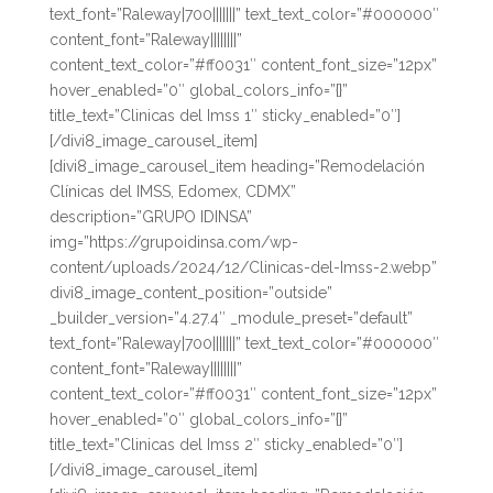
text_font=”Raleway|700|||||||” text_text_color=”#000000″
content_font=”Raleway||||||||”
content_text_color=”#ff0031″ content_font_size=”12px”
hover_enabled=”0″ global_colors_info=”{}”
title_text=”Clinicas del Imss 1″ sticky_enabled=”0″]
[/divi8_image_carousel_item]
[divi8_image_carousel_item heading=”Remodelación
Clínicas del IMSS, Edomex, CDMX”
description=”GRUPO IDINSA”
img=”https://grupoidinsa.com/wp-
content/uploads/2024/12/Clinicas-del-Imss-2.webp”
divi8_image_content_position=”outside”
_builder_version=”4.27.4″ _module_preset=”default”
text_font=”Raleway|700|||||||” text_text_color=”#000000″
content_font=”Raleway||||||||”
content_text_color=”#ff0031″ content_font_size=”12px”
hover_enabled=”0″ global_colors_info=”{}”
title_text=”Clinicas del Imss 2″ sticky_enabled=”0″]
[/divi8_image_carousel_item]