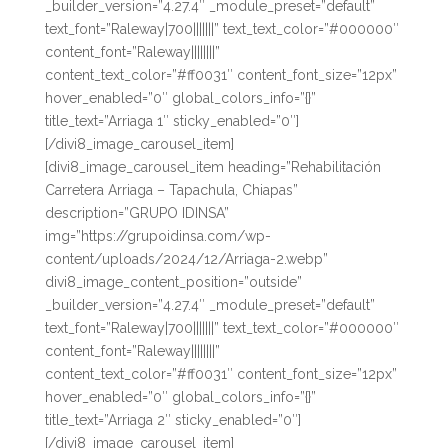
_builder_version=”4.27.4″ _module_preset=”default”
text_font=”Raleway|700|||||||” text_text_color=”#000000″
content_font=”Raleway||||||||”
content_text_color=”#ff0031″ content_font_size=”12px”
hover_enabled=”0″ global_colors_info=”{}”
title_text=”Arriaga 1″ sticky_enabled=”0″]
[/divi8_image_carousel_item]
[divi8_image_carousel_item heading=”Rehabilitación
Carretera Arriaga – Tapachula, Chiapas”
description=”GRUPO IDINSA”
img=”https://grupoidinsa.com/wp-
content/uploads/2024/12/Arriaga-2.webp”
divi8_image_content_position=”outside”
_builder_version=”4.27.4″ _module_preset=”default”
text_font=”Raleway|700|||||||” text_text_color=”#000000″
content_font=”Raleway||||||||”
content_text_color=”#ff0031″ content_font_size=”12px”
hover_enabled=”0″ global_colors_info=”{}”
title_text=”Arriaga 2″ sticky_enabled=”0″]
[/divi8_image_carousel_item]