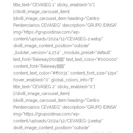
title_text=”CEVASEG 1″ sticky_enabled=”0″]
[/divi8_image_carousel_item]
[divi8_image_carousel_item heading=”Centro
Penitenciarios CEVASEG” description=”GRUPO IDINSA”
img=”https://grupoidinsa.com/wp-
content/uploads/2024/12/CEVASEG-2.webp”
divi8_image_content_position=”outside”
_builder_version=”4.27.4″ _module_preset=”default”
text_font=”Raleway|700|||||||” text_text_color=”#000000″
content_font=”Raleway||||||||”
content_text_color=”#ff0031″ content_font_size=”12px”
hover_enabled=”0″ global_colors_info=”{}”
title_text=”CEVASEG 2″ sticky_enabled=”0″]
[/divi8_image_carousel_item]
[divi8_image_carousel_item heading=”Centro
Penitenciarios CEVASEG” description=”GRUPO IDINSA”
img=”https://grupoidinsa.com/wp-
content/uploads/2024/12/CEVASEG-3.webp”
divi8_image_content_position=”outside”