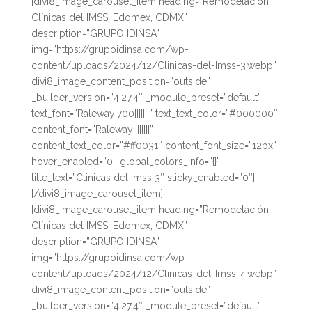
[divi8_image_carousel_item heading=”Remodelación
Clínicas del IMSS, Edomex, CDMX”
description=”GRUPO IDINSA”
img=”https://grupoidinsa.com/wp-
content/uploads/2024/12/Clinicas-del-Imss-3.webp”
divi8_image_content_position=”outside”
_builder_version=”4.27.4″ _module_preset=”default”
text_font=”Raleway|700|||||||” text_text_color=”#000000″
content_font=”Raleway||||||||”
content_text_color=”#ff0031″ content_font_size=”12px”
hover_enabled=”0″ global_colors_info=”{}”
title_text=”Clinicas del Imss 3″ sticky_enabled=”0″]
[/divi8_image_carousel_item]
[divi8_image_carousel_item heading=”Remodelación
Clínicas del IMSS, Edomex, CDMX”
description=”GRUPO IDINSA”
img=”https://grupoidinsa.com/wp-
content/uploads/2024/12/Clinicas-del-Imss-4.webp”
divi8_image_content_position=”outside”
_builder_version=”4.27.4″ _module_preset=”default”