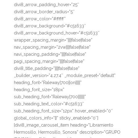
divi8_arrow_padding_hover=”25″
divi8_arrow_border_radius=”5″
divi8_arrow_color=”#ffffff”
divi8_arrow_background=”#c51633″
divi8_arrow_background_hover=”#c51633″
wrapper_spacing_margin=”||||false|false”
nav_spacing_margin=”2vw||||false|false”
navi_spacing_padding=”||||false|false”
pagi_spacing_margin=”||||false|false”
divi8_title_padding=”||||false|false”
_builder_version=”4.27.4″ _module_preset=”default”
heading_font=”Raleway|700||on|||||”
heading_font_size=”18px”
sub_heading_font=”Raleway|700|||||||”
sub_heading_text_color=”#c51633″
sub_heading_font_size=”12px” hover_enabled=”0″
global_colors_info=”{}” sticky_enabled=”0″]
[divi8_image_carousel_item heading=”Libramiento
Hermosillo, Hermosillo, Sonora” description=”GRUPO