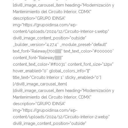
[divi8_image_carousel_item heading=”Modernización y
Mantenimiento del Circuito Interior, CDMX”
description=”GRUPO IDINSA”
img=”https://grupoidinsa.com/wp-
content/uploads/2024/12/Circuito-Interior-1.webp”
divi8_image_content_position=”outside”
_builder_version=”4.27.4″ _module_preset=”default”
text_font=”Raleway|700|||||||” text_text_color=”#000000″
content_font=”Raleway||||||||”
content_text_color=”#ff0031″ content_font_size=”12px”
hover_enabled=”0″ global_colors_info=”{}”
title_text=”Circuito Interior 1″ sticky_enabled=”0″]
[/divi8_image_carousel_item]
[divi8_image_carousel_item heading=”Modernización y
Mantenimiento del Circuito Interior, CDMX”
description=”GRUPO IDINSA”
img=”https://grupoidinsa.com/wp-
content/uploads/2024/12/Circuito-Interior-2.webp”
divi8_image_content_position=”outside”