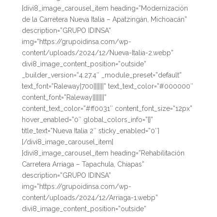
[divi8_image_carousel_item heading=”Modernización
de la Carretera Nueva Italia – Apatzingán, Michoacán”
description=”GRUPO IDINSA”
img=”https://grupoidinsa.com/wp-
content/uploads/2024/12/Nueva-Italia-2.webp”
divi8_image_content_position=”outside”
_builder_version=”4.27.4″ _module_preset=”default”
text_font=”Raleway|700|||||||” text_text_color=”#000000″
content_font=”Raleway||||||||”
content_text_color=”#ff0031″ content_font_size=”12px”
hover_enabled=”0″ global_colors_info=”{}”
title_text=”Nueva Italia 2″ sticky_enabled=”0″]
[/divi8_image_carousel_item]
[divi8_image_carousel_item heading=”Rehabilitación
Carretera Arriaga – Tapachula, Chiapas”
description=”GRUPO IDINSA”
img=”https://grupoidinsa.com/wp-
content/uploads/2024/12/Arriaga-1.webp”
divi8_image_content_position=”outside”