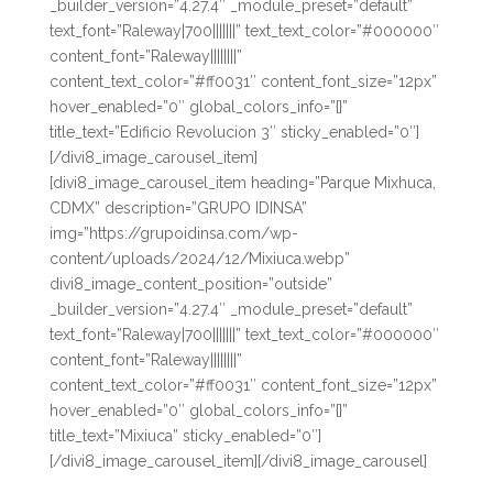
_builder_version=”4.27.4″ _module_preset=”default”
text_font=”Raleway|700|||||||” text_text_color=”#000000″
content_font=”Raleway||||||||”
content_text_color=”#ff0031″ content_font_size=”12px”
hover_enabled=”0″ global_colors_info=”{}”
title_text=”Edificio Revolucion 3″ sticky_enabled=”0″]
[/divi8_image_carousel_item]
[divi8_image_carousel_item heading=”Parque Mixhuca,
CDMX” description=”GRUPO IDINSA”
img=”https://grupoidinsa.com/wp-
content/uploads/2024/12/Mixiuca.webp”
divi8_image_content_position=”outside”
_builder_version=”4.27.4″ _module_preset=”default”
text_font=”Raleway|700|||||||” text_text_color=”#000000″
content_font=”Raleway||||||||”
content_text_color=”#ff0031″ content_font_size=”12px”
hover_enabled=”0″ global_colors_info=”{}”
title_text=”Mixiuca” sticky_enabled=”0″]
[/divi8_image_carousel_item][/divi8_image_carousel]