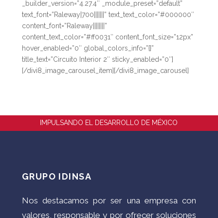
_builder_version=”4.27.4″ _module_preset=”default”
text_font=”Raleway|700|||||||” text_text_color=”#000000″
content_font=”Raleway||||||||”
content_text_color=”#ff0031″ content_font_size=”12px”
hover_enabled=”0″ global_colors_info=”{}”
title_text=”Circuito Interior 2″ sticky_enabled=”0″]
[/divi8_image_carousel_item][/divi8_image_carousel]
IMPULSANDO EL DESARROLLO DE MÉXICO
GRUPO IDINSA
Nos destacamos por ser una empresa con
valores, responsable y por ofrecer soluciones