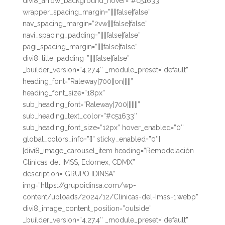
divi8_arrow_background_hover=”#c51633″
wrapper_spacing_margin=”||||false|false”
nav_spacing_margin=”2vw||||false|false”
navi_spacing_padding=”||||false|false”
pagi_spacing_margin=”||||false|false”
divi8_title_padding=”||||false|false”
_builder_version=”4.27.4″ _module_preset=”default”
heading_font=”Raleway|700||on|||||”
heading_font_size=”18px”
sub_heading_font=”Raleway|700|||||||”
sub_heading_text_color=”#c51633″
sub_heading_font_size=”12px” hover_enabled=”0″
global_colors_info=”{}” sticky_enabled=”0″]
[divi8_image_carousel_item heading=”Remodelación
Clínicas del IMSS, Edomex, CDMX”
description=”GRUPO IDINSA”
img=”https://grupoidinsa.com/wp-
content/uploads/2024/12/Clinicas-del-Imss-1.webp”
divi8_image_content_position=”outside”
_builder_version=”4.27.4″ _module_preset=”default”