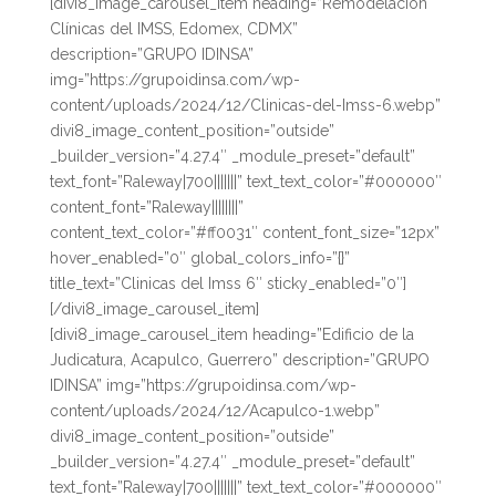
[divi8_image_carousel_item heading=”Remodelación
Clínicas del IMSS, Edomex, CDMX”
description=”GRUPO IDINSA”
img=”https://grupoidinsa.com/wp-
content/uploads/2024/12/Clinicas-del-Imss-6.webp”
divi8_image_content_position=”outside”
_builder_version=”4.27.4″ _module_preset=”default”
text_font=”Raleway|700|||||||” text_text_color=”#000000″
content_font=”Raleway||||||||”
content_text_color=”#ff0031″ content_font_size=”12px”
hover_enabled=”0″ global_colors_info=”{}”
title_text=”Clinicas del Imss 6″ sticky_enabled=”0″]
[/divi8_image_carousel_item]
[divi8_image_carousel_item heading=”Edificio de la
Judicatura, Acapulco, Guerrero” description=”GRUPO
IDINSA” img=”https://grupoidinsa.com/wp-
content/uploads/2024/12/Acapulco-1.webp”
divi8_image_content_position=”outside”
_builder_version=”4.27.4″ _module_preset=”default”
text_font=”Raleway|700|||||||” text_text_color=”#000000″