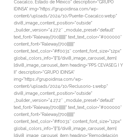
Coacalco, Estado de México” description=”GRUPO
IDINSA” img=”https://grupoidinsa.com/wp-
content/uploads/2024/10/Puente-Coacalco.webp”
divi8_image_content_position=”outside”
_builder_version=”4.27.2″ _module_preset=”default”
text_font=”Raleway|700|||||||” text_text_color=”#000000″
content_font=”Raleway|700|||||||”
content_text_color=”#ff0031″ content_font_size=”12px”
global_colors_info=”{}”][/divi8_image_carousel_item]
[divi8_image_carousel_item heading=”PPS CEVASEG I Y
II” description=”GRUPO IDINSA”
img=”https://grupoidinsa.com/wp-
content/uploads/2024/10/Reclusorio-1.webp”
divi8_image_content_position=”outside”
_builder_version=”4.27.2″ _module_preset=”default”
text_font=”Raleway|700|||||||” text_text_color=”#000000″
content_font=”Raleway|700|||||||”
content_text_color=”#ff0031″ content_font_size=”12px”
global_colors_info=”{}”][/divi8_image_carousel_item]
[divi8_image_carousel_item heading=”Remodelación