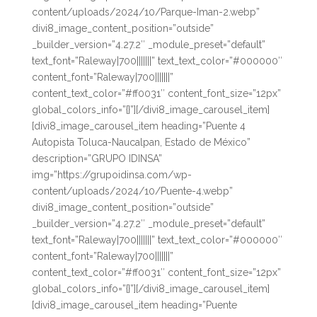
content/uploads/2024/10/Parque-Iman-2.webp”
divi8_image_content_position=”outside”
_builder_version=”4.27.2″ _module_preset=”default”
text_font=”Raleway|700|||||||” text_text_color=”#000000″
content_font=”Raleway|700|||||||”
content_text_color=”#ff0031″ content_font_size=”12px”
global_colors_info=”{}”][/divi8_image_carousel_item]
[divi8_image_carousel_item heading=”Puente 4
Autopista Toluca-Naucalpan, Estado de México”
description=”GRUPO IDINSA”
img=”https://grupoidinsa.com/wp-
content/uploads/2024/10/Puente-4.webp”
divi8_image_content_position=”outside”
_builder_version=”4.27.2″ _module_preset=”default”
text_font=”Raleway|700|||||||” text_text_color=”#000000″
content_font=”Raleway|700|||||||”
content_text_color=”#ff0031″ content_font_size=”12px”
global_colors_info=”{}”][/divi8_image_carousel_item]
[divi8_image_carousel_item heading=”Puente