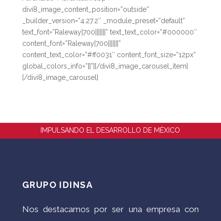
divi8_image_content_position=”outside”
_builder_version=”4.27.2″ _module_preset=”default”
text_font=”Raleway|700|||||||” text_text_color=”#000000″
content_font=”Raleway|700|||||||”
content_text_color=”#ff0031″ content_font_size=”12px”
global_colors_info=”{}”][/divi8_image_carousel_item]
[/divi8_image_carousel]
IMPULSANDO EL DESARROLLO DE MÉXICO
GRUPO IDINSA
Nos destacamos por ser una empresa con