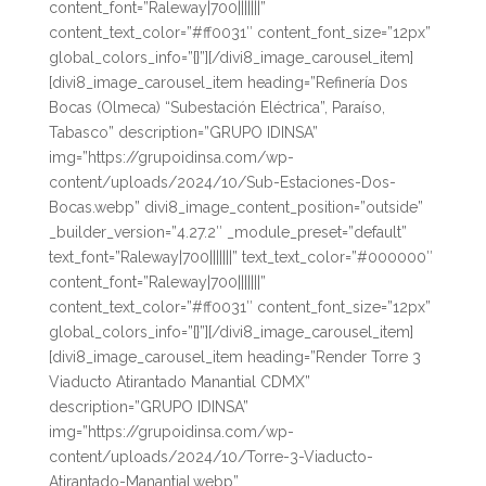
content_font=”Raleway|700|||||||”
content_text_color=”#ff0031″ content_font_size=”12px”
global_colors_info=”{}”][/divi8_image_carousel_item]
[divi8_image_carousel_item heading=”Refinería Dos
Bocas (Olmeca) “Subestación Eléctrica”, Paraíso,
Tabasco” description=”GRUPO IDINSA”
img=”https://grupoidinsa.com/wp-
content/uploads/2024/10/Sub-Estaciones-Dos-
Bocas.webp” divi8_image_content_position=”outside”
_builder_version=”4.27.2″ _module_preset=”default”
text_font=”Raleway|700|||||||” text_text_color=”#000000″
content_font=”Raleway|700|||||||”
content_text_color=”#ff0031″ content_font_size=”12px”
global_colors_info=”{}”][/divi8_image_carousel_item]
[divi8_image_carousel_item heading=”Render Torre 3
Viaducto Atirantado Manantial CDMX”
description=”GRUPO IDINSA”
img=”https://grupoidinsa.com/wp-
content/uploads/2024/10/Torre-3-Viaducto-
Atirantado-Manantial.webp”