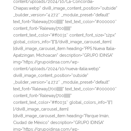
content/uploads/2024/10/La-Concordia-
Chiapas.webp” divi8_image_content_position=”outside”
_builder_version=”4.27.2″ _module_preset=”default”
text_font=”Raleway|700|||||||” text_text_color=”#000000″
content_font=”Raleway|700|||||||”
content_text_color=”#ff0031″ content_font_size=”12px”
global_colors_info=”{}”][/divi8_image_carousel_item]
[divi8_image_carousel_item heading=”PPS Nueva Italia-
Apatzingan, Michoacan” description=”GRUPO IDINSA”
img=”https://grupoidinsa.com/wp-
content/uploads/2024/10/nueva-italia.webp”
divi8_image_content_position=”outside”
_builder_version=”4.27.2″ _module_preset=”default”
text_font=”Raleway|700|||||||” text_text_color=”#000000″
content_font=”Raleway|700|||||||”
content_text_color=”#ff0031″ global_colors_info=”{}”]
[/divi8_image_carousel_item]
[divi8_image_carousel_item heading=”Parque Imán,
Ciudad de México” description=”GRUPO IDINSA”
img=”https://grupoidinsa.com/wp-