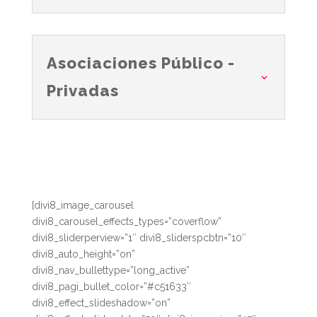
Asociaciones Público -
Privadas
[divi8_image_carousel
divi8_carousel_effects_types=”coverflow”
divi8_sliderperview=”1″ divi8_sliderspcbtn=”10″
divi8_auto_height=”on”
divi8_nav_bullettype=”long_active”
divi8_pagi_bullet_color=”#c51633″
divi8_effect_slideshadow=”on”