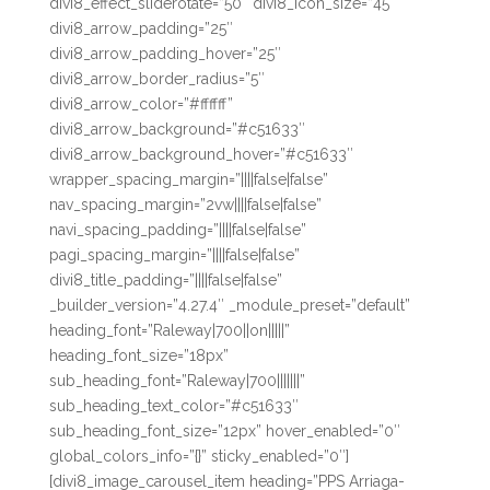
divi8_effect_sliderotate=”50″ divi8_icon_size=”45″
divi8_arrow_padding=”25″
divi8_arrow_padding_hover=”25″
divi8_arrow_border_radius=”5″
divi8_arrow_color=”#ffffff”
divi8_arrow_background=”#c51633″
divi8_arrow_background_hover=”#c51633″
wrapper_spacing_margin=”||||false|false”
nav_spacing_margin=”2vw||||false|false”
navi_spacing_padding=”||||false|false”
pagi_spacing_margin=”||||false|false”
divi8_title_padding=”||||false|false”
_builder_version=”4.27.4″ _module_preset=”default”
heading_font=”Raleway|700||on|||||”
heading_font_size=”18px”
sub_heading_font=”Raleway|700|||||||”
sub_heading_text_color=”#c51633″
sub_heading_font_size=”12px” hover_enabled=”0″
global_colors_info=”{}” sticky_enabled=”0″]
[divi8_image_carousel_item heading=”PPS Arriaga-