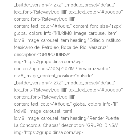
_builder_version=”4.27.2″ _module_preset=”default”
text_font=”Raleway|700|||||||” text_text_color=”#000000″
content_font=”Raleway|700|||||||”
content_text_color=”#ff0031″ content_font_size=”12px”
global_colors_info=”{}”][/divi8_image_carousel_item]
[divi8_image_carousel_item heading=”Edificio Instituto
Mexicano del Petróleo, Boca del Rio, Veracruz”
description=”GRUPO IDINSA”
img=”https://grupoidinsa.com/wp-
content/uploads/2024/10/IMP-Veracruz.webp”
divi8_image_content_position=”outside”
_builder_version=”4.27.2″ _module_preset=”default”
text_font=”Raleway|700|||||||” text_text_color=”#000000″
content_font=”Raleway|700|||||||”
content_text_color=”#ff0031″ global_colors_info=”{}”]
[/divi8_image_carousel_item]
[divi8_image_carousel_item heading=”Render Puente
La Concordia, Chiapas” description=”GRUPO IDINSA”
img=”https://grupoidinsa.com/wp-