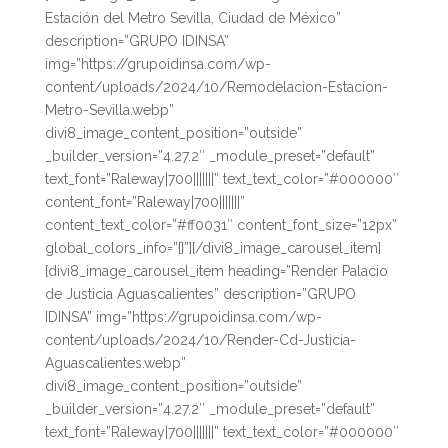
Estación del Metro Sevilla, Ciudad de México”
description=”GRUPO IDINSA”
img=”https://grupoidinsa.com/wp-
content/uploads/2024/10/Remodelacion-Estacion-
Metro-Sevilla.webp”
divi8_image_content_position=”outside”
_builder_version=”4.27.2″ _module_preset=”default”
text_font=”Raleway|700|||||||” text_text_color=”#000000″
content_font=”Raleway|700|||||||”
content_text_color=”#ff0031″ content_font_size=”12px”
global_colors_info=”{}”][/divi8_image_carousel_item]
[divi8_image_carousel_item heading=”Render Palacio
de Justicia Aguascalientes” description=”GRUPO
IDINSA” img=”https://grupoidinsa.com/wp-
content/uploads/2024/10/Render-Cd-Justicia-
Aguascalientes.webp”
divi8_image_content_position=”outside”
_builder_version=”4.27.2″ _module_preset=”default”
text_font=”Raleway|700|||||||” text_text_color=”#000000″