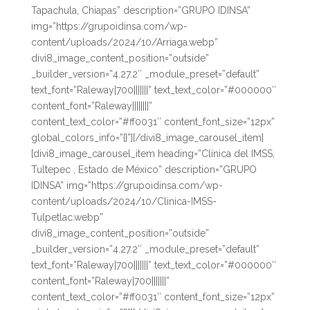
Tapachula, Chiapas” description=”GRUPO IDINSA”
img=”https://grupoidinsa.com/wp-
content/uploads/2024/10/Arriaga.webp”
divi8_image_content_position=”outside”
_builder_version=”4.27.2″ _module_preset=”default”
text_font=”Raleway|700|||||||” text_text_color=”#000000″
content_font=”Raleway||||||||”
content_text_color=”#ff0031″ content_font_size=”12px”
global_colors_info=”{}”][/divi8_image_carousel_item]
[divi8_image_carousel_item heading=”Clínica del IMSS,
Tultepec , Estado de México” description=”GRUPO
IDINSA” img=”https://grupoidinsa.com/wp-
content/uploads/2024/10/Clinica-IMSS-
Tulpetlac.webp”
divi8_image_content_position=”outside”
_builder_version=”4.27.2″ _module_preset=”default”
text_font=”Raleway|700|||||||” text_text_color=”#000000″
content_font=”Raleway|700|||||||”
content_text_color=”#ff0031″ content_font_size=”12px”