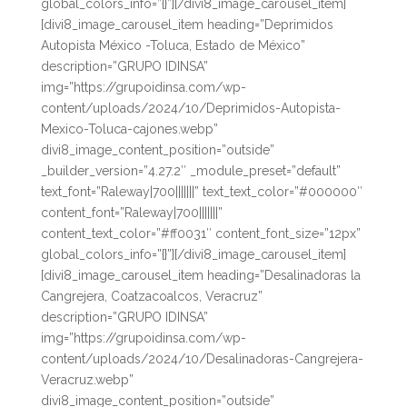
global_colors_info=”{}”][/divi8_image_carousel_item]
[divi8_image_carousel_item heading=”Deprimidos
Autopista México -Toluca, Estado de México”
description=”GRUPO IDINSA”
img=”https://grupoidinsa.com/wp-
content/uploads/2024/10/Deprimidos-Autopista-
Mexico-Toluca-cajones.webp”
divi8_image_content_position=”outside”
_builder_version=”4.27.2″ _module_preset=”default”
text_font=”Raleway|700|||||||” text_text_color=”#000000″
content_font=”Raleway|700|||||||”
content_text_color=”#ff0031″ content_font_size=”12px”
global_colors_info=”{}”][/divi8_image_carousel_item]
[divi8_image_carousel_item heading=”Desalinadoras la
Cangrejera, Coatzacoalcos, Veracruz”
description=”GRUPO IDINSA”
img=”https://grupoidinsa.com/wp-
content/uploads/2024/10/Desalinadoras-Cangrejera-
Veracruz.webp”
divi8_image_content_position=”outside”